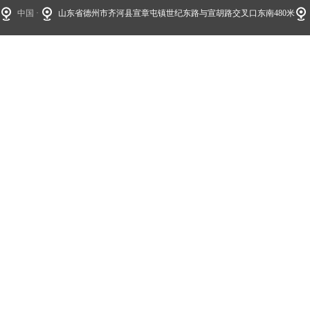
中国 ·
山东省德州市齐河县宣章屯镇世纪东路与宣胡路交叉口东南480米