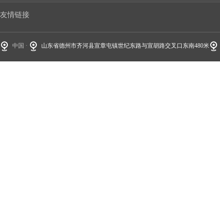
友情链接
中国 ·
山东省德州市齐河县宣章屯镇世纪东路与宣胡路交叉口东南480米