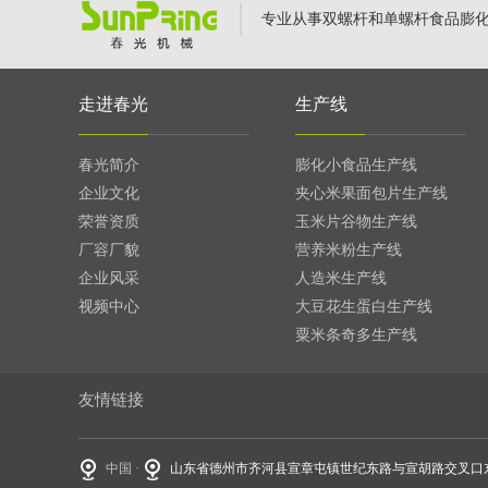
专业从事双螺杆和单螺杆食品膨
走进春光
生产线
春光简介
膨化小食品生产线
企业文化
夹心米果面包片生产线
荣誉资质
玉米片谷物生产线
厂容厂貌
营养米粉生产线
企业风采
人造米生产线
视频中心
大豆花生蛋白生产线
粟米条奇多生产线
友情链接
中国 ·
山东省德州市齐河县宣章屯镇世纪东路与宣胡路交叉口东