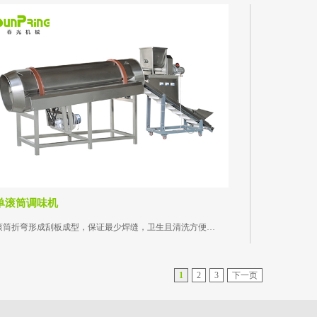
单滚筒调味机
滚筒折弯形成刮板成型，保证最少焊缝，卫生且清洗方便；物料停留时间可以根据地脚调节...
1
2
3
下一页