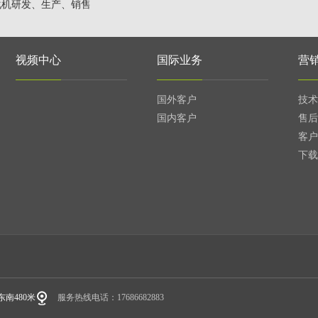
化机研发、生产、销售
视频中心
国际业务
营
国外客户
技术
国内客户
售后
客户
下载
南480米
服务热线电话：17686682883