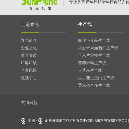
专业从事双螺杆和单螺杆食品膨
走进春光
生产线
春光简介
膨化小食品生产线
企业文化
夹心米果面包片生产线
荣誉资质
玉米片谷物生产线
厂容厂貌
营养米粉生产线
企业风采
人造米生产线
视频中心
大豆花生蛋白生产线
粟米条奇多生产线
友情链接
中国 ·
山东省德州市齐河县宣章屯镇世纪东路与宣胡路交叉口东